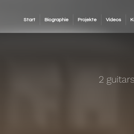
Start
Biographie
Projekte
Videos
K
2 guitar